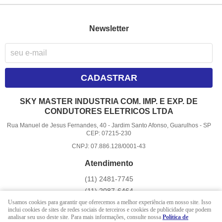
Newsletter
CADASTRAR
SKY MASTER INDUSTRIA COM. IMP. E EXP. DE
CONDUTORES ELETRICOS LTDA
Rua Manuel de Jesus Fernandes, 40
-
Jardim Santo Afonso, Guarulhos
-
SP
CEP: 07215-230
CNPJ: 07.886.128/0001-43
Atendimento
(11)
2481-7745
(11)
2087-6464
(11)
97401-9814
(WhatsApp)
Usamos cookies para garantir que oferecemos a melhor experiência em nosso site. Isso
inclui cookies de sites de redes sociais de terceiros e cookies de publicidade que podem
Seg - Sex 08 hrs às 17 hrs
analisar seu uso deste site. Para mais informações, consulte nossa
Política de