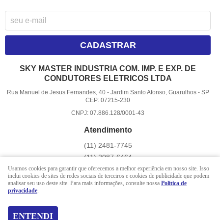
CADASTRAR
SKY MASTER INDUSTRIA COM. IMP. E EXP. DE
CONDUTORES ELETRICOS LTDA
Rua Manuel de Jesus Fernandes, 40
-
Jardim Santo Afonso, Guarulhos
-
SP
CEP: 07215-230
CNPJ: 07.886.128/0001-43
Atendimento
(11)
2481-7745
(11)
2087-6464
(11)
97401-9814
(WhatsApp)
Usamos cookies para garantir que oferecemos a melhor experiência em nosso site. Isso
inclui cookies de sites de redes sociais de terceiros e cookies de publicidade que podem
Seg - Sex 08 hrs às 17 hrs
analisar seu uso deste site. Para mais informações, consulte nossa
Política de
privacidade
.
comercial@skymastercondutores.com.br
ENTENDI