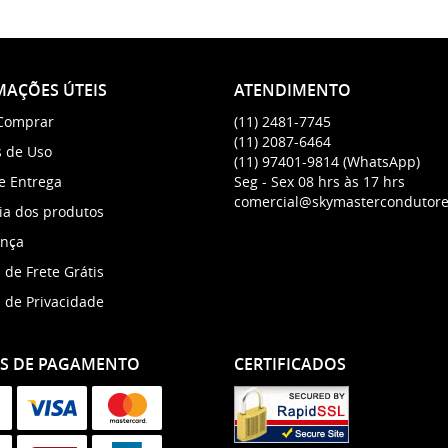
AÇÕES ÚTEIS
ATENDIMENTO
Comprar
(11)
2481-7745
(11)
2087-6464
 de Uso
(11)
97401-9814
(WhatsApp)
 e Entrega
Seg - Sex 08 hrs às 17 hrs
comercial@skymastercondutore
ia dos produtos
nça
a de Frete Grátis
a de Privacidade
S DE PAGAMENTO
CERTIFICADOS