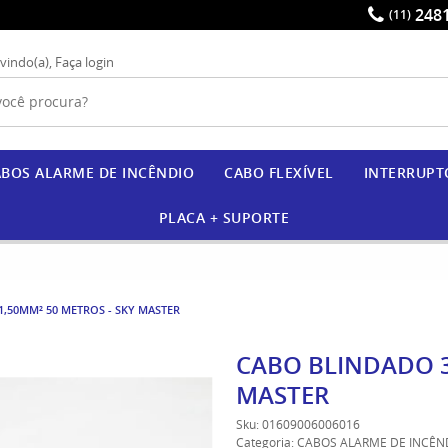
2481
(11)
vindo(a),
Faça login
BOS ALARME DE INCÊNDIO
CABO FLEXÍVEL
INTERRUPT
PLACA + SUPORTE
1,50MM² 50 METROS - SKY MASTER
CABO BLINDADO 3 
MASTER
Sku:
01609006006016
Categoria:
CABOS ALARME DE INCÊN