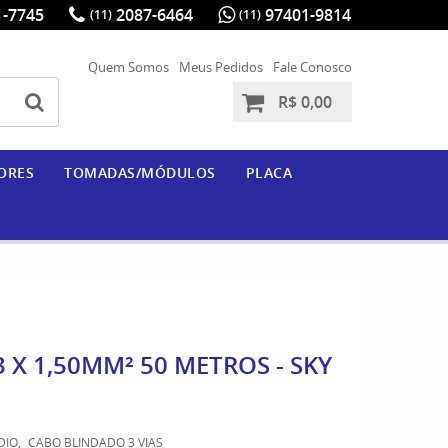
-7745
2087-6464
97401-9814
(11)
(11)
Quem Somos
Meus Pedidos
Fale Conosco
R$ 0,00
ORES
TOMADAS/MÓDULOS
PLACA
X 1,50MM² 50 METROS - SKY
DIO
CABO BLINDADO 3 VIAS