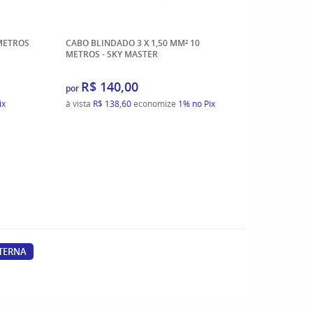
 METROS
CABO BLINDADO 3 X 1,50 MM² 10
CABO BLIN
METROS - SKY MASTER
- SKY MAS
R$ 140,00
R$ 5
por
por
ix
à vista
R$ 138,60
economize
1%
no Pix
à vista
R$ 
TERNA