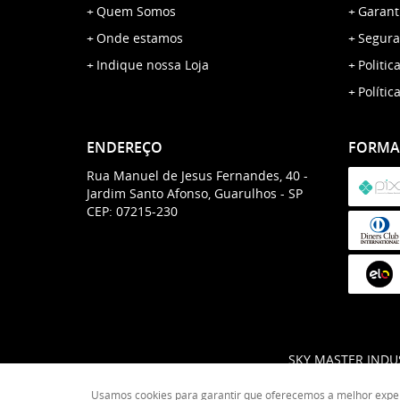
Quem Somos
Garant
Onde estamos
Segura
Indique nossa Loja
Politic
Polític
ENDEREÇO
FORMA
Rua Manuel de Jesus Fernandes, 40
-
Jardim Santo Afonso, Guarulhos
-
SP
CEP: 07215-230
SKY MASTER INDUS
Usamos cookies para garantir que oferecemos a melhor experiê