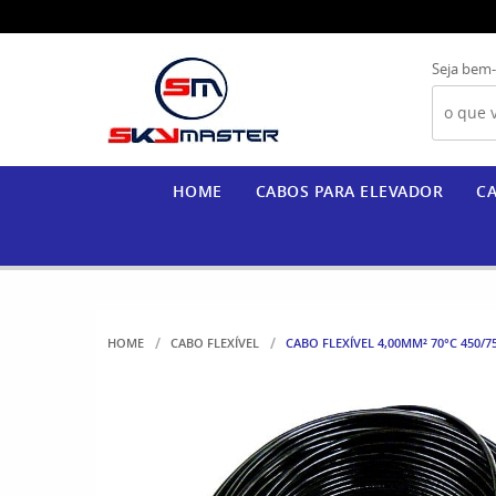
Seja bem-
HOME
CABOS PARA ELEVADOR
CA
HOME
CABO FLEXÍVEL
CABO FLEXÍVEL 4,00MM² 70°C 450/7