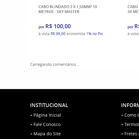
CABO BLINDADO 2 X 1,50MM² 10
CABO 
METROS - SKY MASTER
30 ME
R$ 100,00
R
por
por
à vista
R$ 99,00
economize
1%
no Pix
à vist
Carregando comentários ...
INSTITUCIONAL
INFORM
Página Inicial
Como 
Fale Conosco
Termos
Mapa do Site
Fretes