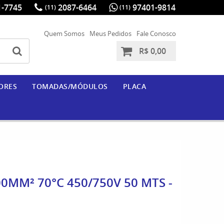
-7745
2087-6464
97401-9814
(11)
(11)
Quem Somos
Meus Pedidos
Fale Conosco
R$ 0,00
ORES
TOMADAS/MÓDULOS
PLACA
00MM² 70°C 450/750V 50 MTS -