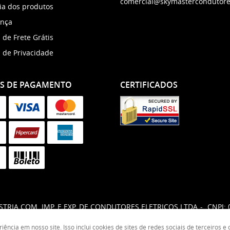
comercial@skymastercondutore
ia dos produtos
nça
a de Frete Grátis
a de Privacidade
S DE PAGAMENTO
CERTIFICADOS
TRIA COM. IMP. E EXP. DE CONDUTORES ELETRICOS LTDA
CNPJ: 
ncia em nosso site. Isso inclui cookies de sites de redes sociais de terceiros 