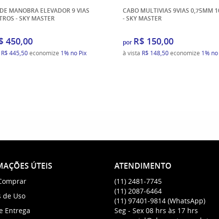
DE MANOBRA ELEVADOR 9 VIAS
CABO MULTIVIAS 9VIAS 0,75MM 1
TROS - SKY MASTER
- SKY MASTER
$ 450,00
R$ 150,00
por
a
R$ 445,50
economize
1%
no Pix
à vista
R$ 148,50
economize
1%
no 
AÇÕES ÚTEIS
ATENDIMENTO
Comprar
(11)
2481-7745
(11)
2087-6464
 de Uso
(11)
97401-9814
(WhatsApp)
 e Entrega
Seg - Sex 08 hrs às 17 hrs