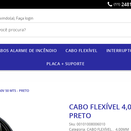
2481
(11)
vindo(a),
Faça login
BOS ALARME DE INCÊNDIO
CABO FLEXÍVEL
INTERRUPT
PLACA + SUPORTE
50V 50 MTS - PRETO
CABO FLEXÍVEL 4,
PRETO
Sku:
00101008006010
Categoria:
CABO FLEXÍVEL
4,00MM